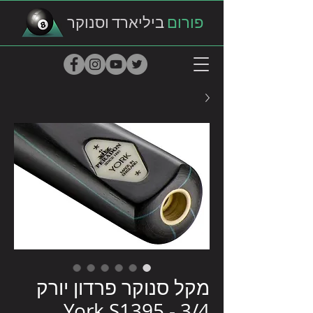
פורום
ביליארד וסנוקר
מקל סנוקר פרדון יורק
3/4 - York S1395