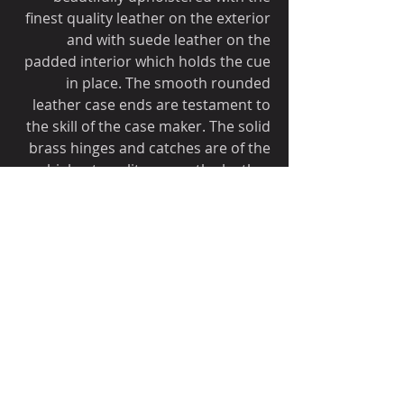
finest quality leather on the exterior
and with suede leather on the
padded interior which holds the cue
in place. The smooth rounded
leather case ends are testament to
the skill of the case maker. The solid
brass hinges and catches are of the
highest quality as are the leather
straps and buckles. The interior
compartments of this case have
been cleverly thought out to be
much more versatile than most
other cases, whilst keeping the
length to a minimum. The case will
hold a cue with a shaft length up to
47” and along with the butt section
will hold additional extensions and
butt end extensions.