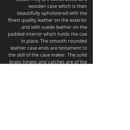
wooden case which is then
beautifully upholstered with the
finest quality leather on the exterior
and with suede leather on the
padded interior which holds the cue
in place. The smooth rounded
leather case ends are testament to
the skill of the case maker. The solid
brass hinges and catches are of the
highest quality as are the leather
straps and buckles. The interior
compartments of this case have
been cleverly thought out to be
much more versatile than most
other cases, whilst keeping the
length to a minimum. The case will
hold a cue with a shaft length up to
47” and along with the butt section