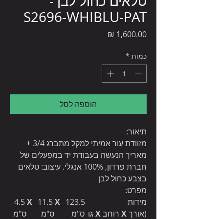
טלאים כחול לבן -
S2696-WHIBLU-PAT
מחיר
כמות
*
הוספה לסל
תיאור:
מזוודת עור אמיתי למקל מתברג 3/4 +
מאריך הנעשה בעבודת יד במפעלים של
חברת פרדון, 100% אנגלי. עיצוב: טלאים
בצבע כחול לבן
מפרט:
מידות
123.5
X
11.5
X
4.5
(אורך
X
רוחב
X
גו
ס"מ
ס"מ
ס"מ