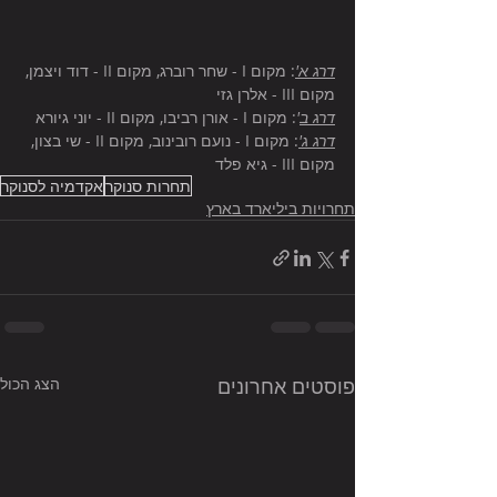
דרג א'
: מקום I - שחר רוברג, מקום II - דוד ויצמן, 
מקום III - אלרן גזי
דרג ב
'
: מקום I - אורן רביבו, מקום II - יוני גיורא
דרג ג'
: מקום I - נועם רובינוב, מקום II - שי בצון, 
מקום III - גיא פלד
תחרות סנוקר
אקדמיה לסנוקר
תחרויות ביליארד בארץ
פוסטים אחרונים
הצג הכול