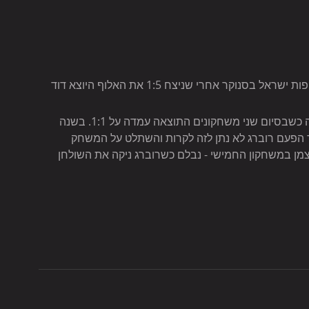
שחר רוברג זכה אתמול בפעם הרביעית בקריירה באליפות ישראל בסנוקר אחרי שניצח 1:5 את האלוף היוצא דוד 
פתיחת הגמר באולם ה-G2 בארנה דווקא הייתה צמודה כשבסיום שני משחקונים התוצאה עמדה על 1:1. בשנה 
ך הפעם רוברג לא נתן לזה לקרות והשתלט על המשחק 
צמן במשחקון החמישי - נבלם כשרוברג ניקה את השולחן 