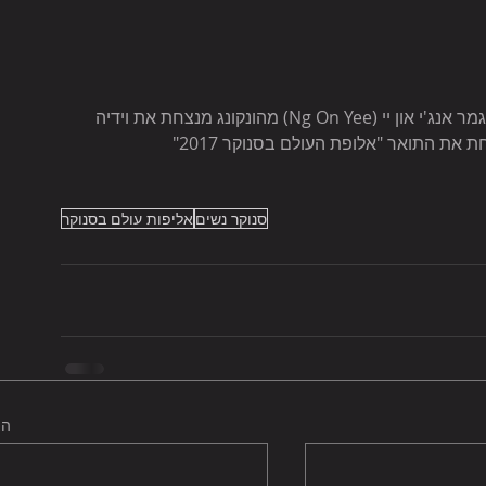
יום של דרמה בסינגפור: אחרי 9.5 שעות של משחקי הגמר אנג'י און יי (Ng On Yee) מהונקונג מנצחת את וידיה 
סנוקר נשים
אליפות עולם בסנוקר
הצ