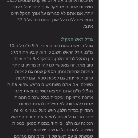
או ענפה ארוכה. אם אתם שחקנים שנוטים לבצע 
משיכות ארוכות אז מקל ארוך יותר יכול  לעזור 
יותר. אם אתם לא סגורים על אורך המקל היינו 
ממליצים ללכת על אורך סטנדרטי של 57.5 
אינצ'. 
גודל ראש המקל:
גודל הראש הסטנדרטי הוא בין 9.5 מ"מ ל-10.5 
מ"מ. גודל הראש חשוב כי הוא קובע את המגע 
בין המקל לכדור הלבן. בסנוקר 9.8 מ"מ עובד 
טוב מאד. זה מאפשר לנו להיות מדויקים יותר 
במכות ארוכות ונותן מספיק שטח גם למכות 
קרובות עדינות, גם למכות סטאן וגם למכות 
משיכה. אם אתם משתמשים בראש שהוא פחות 
מ-9.5 מ"מ אתם תמצאו קושי בהוצאת מכה 
ארוכה מדוייקת ועיקבית בגלל שברוב המכות 
אתם ללא כוונה לא תצליחו להכות במקום 
המדויק בכדור הלבן. ראש מעל 10.5 מ"מ זה 
יותר מדי גדול וקשה למצוא את נקודת המפגש 
הנכונה עם הלבן, בייחוד במכות סטאן ובמכות 
משיכה. למרות כל הרשום יש שחקנים 
שמשחקים עם ראש של 11 מ"מ והם מגיעים 