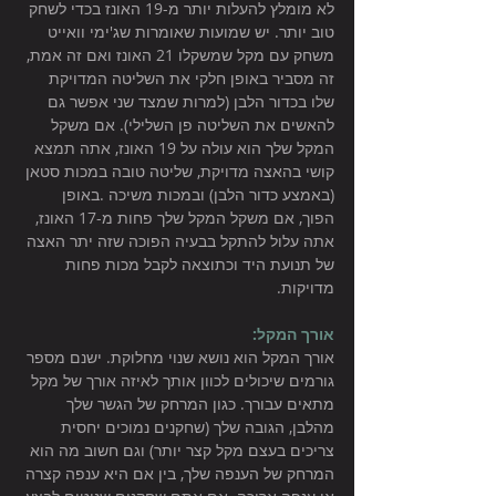
לא מומלץ להעלות יותר מ-19 האונז בכדי לשחק 
טוב יותר. יש שמועות שאומרות שג'ימי וואייט 
משחק עם מקל שמשקלו 21 האונז ואם זה אמת, 
זה מסביר באופן חלקי את השליטה המדויקת 
שלו בכדור הלבן (למרות שמצד שני אפשר גם 
להאשים את השליטה פן השלילי). אם משקל 
המקל שלך הוא עולה על 19 האונז, אתה תמצא 
קושי בהאצה מדויקת, שליטה טובה במכות סטאן 
(באמצע כדור הלבן) ובמכות משיכה .באופן 
הפוך, אם משקל המקל שלך פחות מ-17 האונז, 
אתה עלול להתקל בבעיה הפוכה שזה יתר האצה 
של תנועת היד וכתוצאה לקבל מכות פחות 
מדויקות. 
אורך המקל: 
אורך המקל הוא נושא שנוי מחלוקת. ישנם מספר 
גורמים שיכולים לכוון אותך לאיזה אורך של מקל 
מתאים עבורך. כגון המרחק של הגשר שלך 
מהלבן, הגובה שלך (שחקנים נמוכים יחסית 
צריכים בעצם מקל קצר יותר) וגם חשוב מה הוא 
המרחק של הענפה שלך, בין אם היא ענפה קצרה 