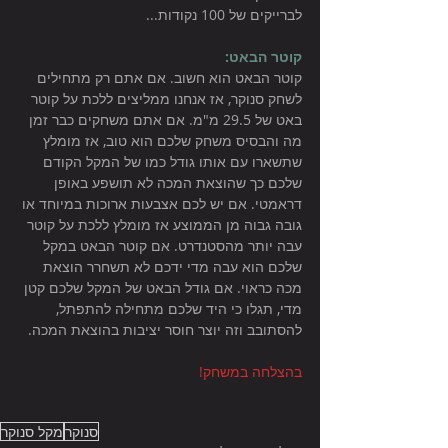
לברייקים של 100 נקודות... 
קוטר הבאט: 
קוטר הבאט הוא חשוב. אם אתם רק מתחילים 
לשחק סנוקר, אז אנחנו ממליצים ללכת על קוטר 
באט של 29.5 מ"מ. אם אתם משחקים כבר זמן 
מה והבסיס משחק שלכם הוא טוב, אז מומלץ 
שתשארו עם אותו גודל כמו של המקל הקודם 
שלכם כך שהוצאת המכה לא תושפע באופן 
דראמטי. אם יש לכם אצבעות ארוכות במיוחד או 
גובה גבוה מן הממוצע אז מומלץ ללכת על קוטר 
עבה יותר מהסטנדרט. אם קוטר הבאט במקל 
שלכם הוא עבה מדי ידכם לא תשחרר הוצאת 
מכה כראוי. אם גודל הבאט של המקל שלכם קטן 
מדי, תגלו כי היד שלכם מתחילה להתפתל, 
להסתובב וזה יוצר חוסר יציבות בהוצאת המכה. 
בהצלחה במשחק!
סנוקר
מקל סנוקר