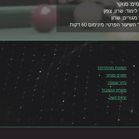
ים: סנוקר
לימוד: שרון, צפון
 מגורים: שרון
שיעור הפרטי: מינימום 60 דקות
תמונות מתחרויות
חוקים סנוקר
כדור שמונה
משחק קרמבול
יצירת קשר