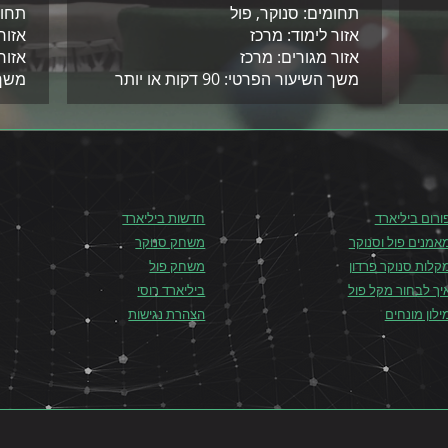
תחומים: סנוקר, פול
תחומ
אזור לימוד: מרכז
אזור 
אזור מגורים: מרכז
אזור
משך השיעור הפרטי: 90 דקות או יותר
משך ה
ורום ביליארד
חדשות ביליארד
אמנים פול וסנוקר
משחק סנוקר
קלות סנוקר פרדון
משחק פול
יך לבחור מקל פול
ביליארד רוסי
ילון מונחים
הצהרת נגישות