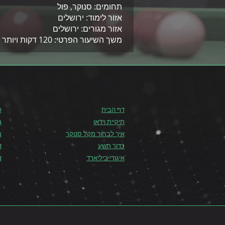
תחומים: סנוקר, פול
אזור לימוד: ירושלים
אזור מגורים: ירושלים
משך השיעור הפרטי: 120 דקות ויותר
דף הבית
פ
תיקיית וידאו
מ
איך לבחור מקל סנוקר
מ
כדור תשע
א
איגודי ביליארד
מ