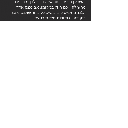
והשחקן היריב בוחר איזה כדור לבן מורידים
מהשולחן (עם היד) במקומו. אם נכנס אחד
הלבנים ממשיכים כרגיל. כל כדור שנכנס מזכה
בנקודה. 8 נקודות מזכות בניצחון.
לפעמים כיוון שגודל הכדורים קרוב מאוד לגודל
החור, קל יותר להכניס את הכדור הבורדו, ע"י
הוספת סיבוב מתאים, מאשר להכניס את כדור
המטרה.
forumbilliard@gmail.com
הרשמו לקבלת עדכונים:
שלח
בניית אתרי וויקס -
Wix Expert