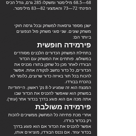
68—68.5 מילימטר ומשקלו 285 גרם, גודל הכיס
הפינתי 72—73 והאמצעי 82—83 מילימטר.
ישנן מספר גרסאות למשחק ובכל גרסה חוקי
משחק שונים. שני סוגי משחק פול הנפוצים
ביותר הם:
פירמידה חופשית
בתחילת המשחק הכדורים הלבנים מסודרים
במשולש. פותחים את המשחק עם הכדור
הבורדו לאחר מכן כל שחקן בתורו מכניס את
הכדורים, כל כדור נחשב לנקודה אחת. אפשר
להכות בכל תור באיזה כדור שרוצים, כלומר לא
בהכרח בבורדו.
המנצח הוא זה שמגיע ל-8 נק' ראשון. הייחודיות
במשחק הוא שאפשר להכניס את הכדור שבו
אתה מכה אם הוא פוגע בדרך בכדור אחר (עוזר).
פירמידה משולבת
אחרי מכת פתיחה כל המחשק ממשיכים להכות
רק בכדור בורדו.
אפשר להכניס את הכדור אם הוא פוגע בדרך
בכדור עוזר. אם נכנס הבורדו, מוציאים אותו,