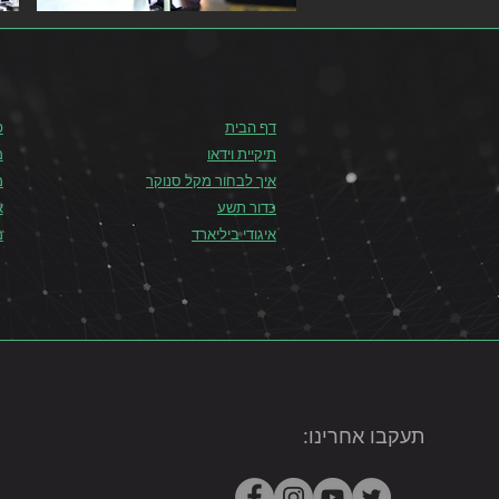
דף הבית
פ
תיקיית וידאו
מ
איך לבחור מקל סנוקר
מ
כדור תשע
א
איגודי ביליארד
מ
תעקבו אחרינו: